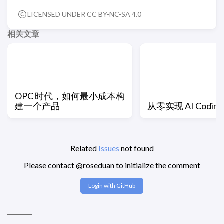
LICENSED UNDER CC BY-NC-SA 4.0
相关文章
OPC 时代，如何最小成本构
建一个产品
从零实现 AI Coding 
Related
Issues
not found
Please contact @roseduan to initialize the comment
Login with GitHub