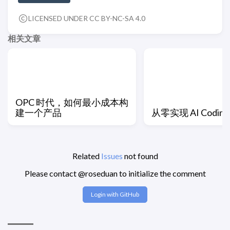
LICENSED UNDER CC BY-NC-SA 4.0
相关文章
OPC 时代，如何最小成本构
建一个产品
从零实现 AI Coding 
Related
Issues
not found
Please contact @roseduan to initialize the comment
Login with GitHub