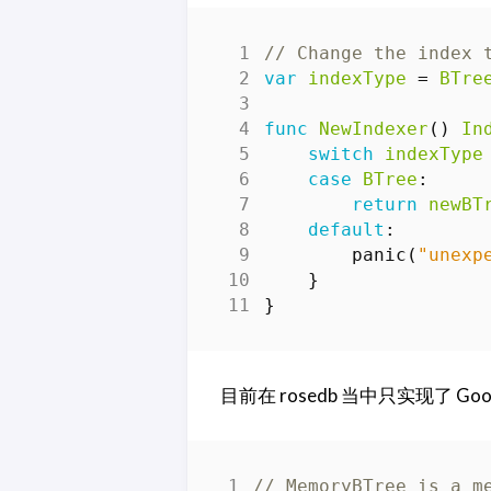
// Change the index 
var
indexType
=
BTre
func
NewIndexer
()
In
switch
indexType
case
BTree
:
return
newBT
default
:
panic
(
"unexp
}
}
目前在 rosedb 当中只实现了 Go
// MemoryBTree is a m