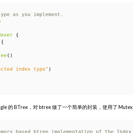
type as you implement.  
e
dexer
{
{
ree
()
ected index type"
)
ogle 的 BTree，对 btree 做了一个简单的封装，使用了 Mu
emory based btree implementation of the Index