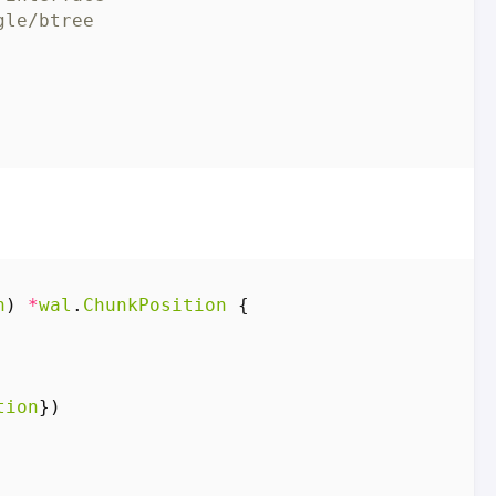
gle/btree  
n
)
*
wal
.
ChunkPosition
{
tion
})