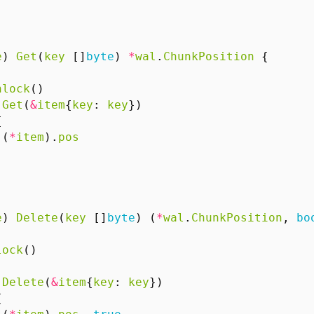
e
)
Get
(
key
[]
byte
)
*
wal
.
ChunkPosition
{
nlock
()
.
Get
(
&
item
{
key
:
key
})
{
.(
*
item
).
pos
e
)
Delete
(
key
[]
byte
)
(
*
wal
.
ChunkPosition
,
bo
lock
()
.
Delete
(
&
item
{
key
:
key
})
{