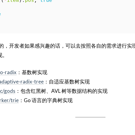
.(
*
item
).
pos
,
true
e
义实现的，开发者如果感兴趣的话，可以去按照各自的需求进行
现。
o-radix
：基数树实现
adaptive-radix-tree
：自适应基数树实现
ic/gods
：包含红黑树、AVL 树等数据结构的实现
rker/trie
：Go 语言的字典树实现