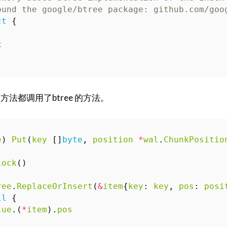
ound the google/btree package: github.com/goo
ct
{
x
 的方法都调用了btree 的方法。
e
)
Put
(
key
[]
byte
,
position
*
wal
.
ChunkPositio
lock
()
ree
.
ReplaceOrInsert
(
&
item
{
key
:
key
,
pos
:
posi
il
{
lue
.(
*
item
).
pos