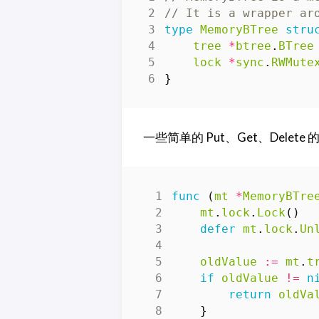
// It is a wrapper ar
type
MemoryBTree
stru
tree
*
btree
.
BTree
lock
*
sync
.
RWMute
}
一些简单的 Put、Get、Delete
func
(
mt
*
MemoryBTre
mt
.
lock
.
Lock
()
defer
mt
.
lock
.
Un
oldValue
:=
mt
.
t
if
oldValue
!=
n
return
oldVa
}