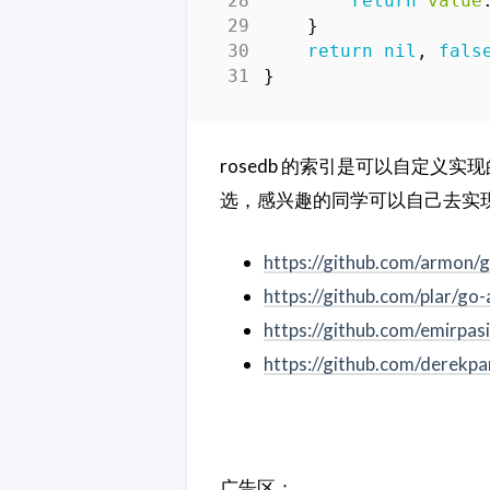
return
value
}
return
nil
,
fals
}
rosedb 的索引是可以自定
选，感兴趣的同学可以自己去实
https://github.com/armon/g
https://github.com/plar/go-
https://github.com/emirpas
https://github.com/derekpa
广告区：