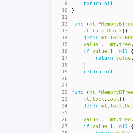
return
nil
}
func
(
mt
*
MemoryBTre
mt
.
lock
.
RLock
()
defer
mt
.
lock
.
RU
value
:=
mt
.
tree
if
value
!=
nil
return
value
}
return
nil
}
func
(
mt
*
MemoryBTre
mt
.
lock
.
Lock
()
defer
mt
.
lock
.
Un
value
:=
mt
.
tree
if
value
!=
nil