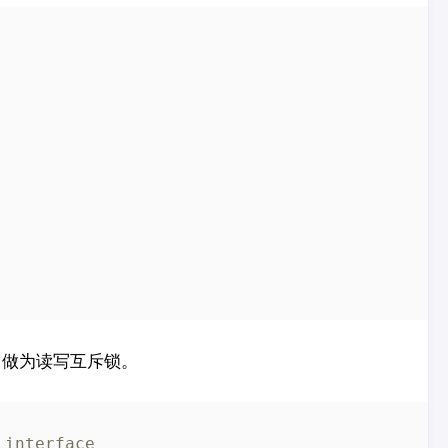
tex 做为读写互斥锁。
 interface  